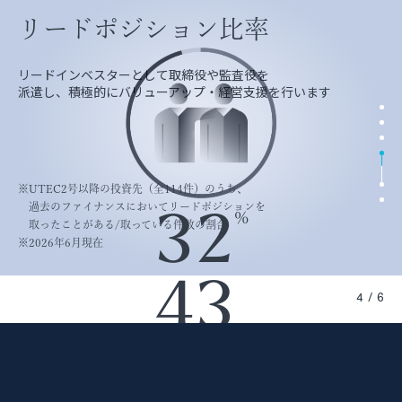
国内外のネットワーク
累計ファンド総額
累計投資社数
シード・アーリー比率
リードポジション比率
トラックレコード
国内外のネットワーク
累計ファンド総額
等
上場
M&A
国内外の大学・研究機関との連携、国内外の
機関投資家を中心とする
数多くのサイエンス・テクノロジーを軸とする
会社設立前を含むシード・アーリーステージ
リードインベスターとして取締役や監査役を
起業家/研究者/技術者の皆様と真摯に
国内外の大学・研究機関との連携、国内外の
機関投資家を中心とする
スタートアップへの
出資者の皆様に支えられてきました
スタートアップに投資してきました
から投資しています
派遣し、
向き合い、
スタートアップへの
出資者の皆様に支えられてきました
積極的にバリューアップ・経営支援を行います
投資成果を生み出してきました
投資を通じて
投資を通じて
イノベーションの実現に取り組んでいます
イノベーションの実現に取り組んでいます
※
UTEC2号以降の投資先（全114件）のうち、
過去のファイナンスにおいて
リードポジションを
※
UTEC2号以降の投資先（全114件）のうち、初回投資時フェーズが
シー
%
3
2
取ったことがある/取っている件数の割合
ド・アーリーステージであった件数の割合
※
※
2026年6月現在
2026年6月現在
※
2026年6月現在
※
2026年6月現在
※
※
2026年6月現在
2026年6月現在
※
2026年6月現在
Read More
Read More
4
3
※
2026年6月現在
4 / 6
5
4