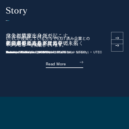
6
5
Story
の投資哲学
UTEC
7
6
マイクロウェーブが起こす、
学生起業家出身の
自分の情報を自分で
UTECが投資している方々やEXIT済み企業との
研究者の好奇心が世界を切り拓く
化学産業のビッグウェーブ。
データが変える、経済学の未来
社長が描く、見果てぬ夢
利活用できる世界に
人の成長に終わりはない
インタビューを掲載しています。
8
Oriciro Genomics × UTEC
Yasunori Tsukahara (Microwave Chemical) × UTEC
Tsutomu Watanabe (NOWCAST) × UTEC
Aidemy × UTEC
Yasuhiro Kuda (ELEMENTS) × UTEC
Masahiro Fukuhara (Institution for a Global Society) × UTEC
Read More
9