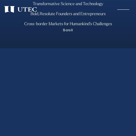
Transformative Science
and Technology
優れた
Bold, Resolute Founders
Science/Technology
and Entrepreneurs
Cross-border Markets for
Humankind’s Challenges
軸となる東京大学に加え、全国の大学、研究機関、企業、政府と
Scroll
連携し、インパクトのある技術をソーシング
必要に応じて組織を超えてテクノロジーをロールアップ
強力なチーム
テクノロジーを活かした事業を強力に推進できるプロフェッショ
ナルマネジメントを重視
製品開発・オペレーション・管理面においても強力なチームを構
築