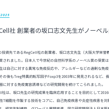
/2025
gCell社 創業者の坂口志文先生がノー
。
Cの投資先であるRegCell社の創業者、坂口志文先生（大阪大学
賞されました。日本人で今世紀の自然科学系のノーベル賞の受賞は
生は自己に対する異常な免疫反応や、アレルギーなどの過剰な免疫反応
その後もTreg特異的転写因子Foxp3を2003年に発見されるな
器に対する免疫寛容誘導などの研究開発を続けてこられました。
Cell社は、坂口先生の研究成果を臨床応用することを目的として20
性T細胞を作製する技術をコアに、自己免疫疾患や炎症性疾患を対
Cは、経営体制構築、グローバル展開推進、国立研究開発法人日本医療