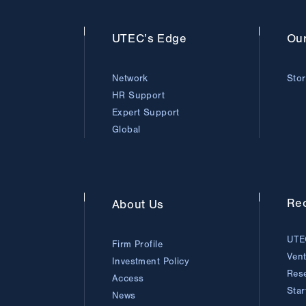
UTEC’s
Edge
Ou
Network
Sto
HR Support
Expert Support
Global
Rec
About
Us
UTE
Firm Profile
Ven
Investment Policy
Res
Access
Sta
News