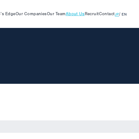
’s
Edge
Our
Companies
Our
Team
About
Us
Recruit
Contact
JP
EN