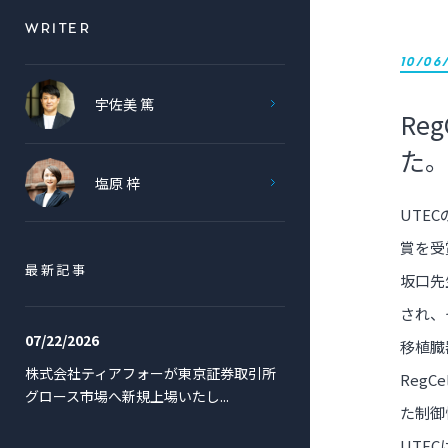
WRITER
10/06
宇佐美 篤
Re
た
塩原 梓
UTE
賞を受
最新記事
坂口先
され、
07/22/2026
移植臓
株式会社ティアフォーが東京証券取引所
Reg
グロース市場へ新規上場いたし...
た制御
UTE