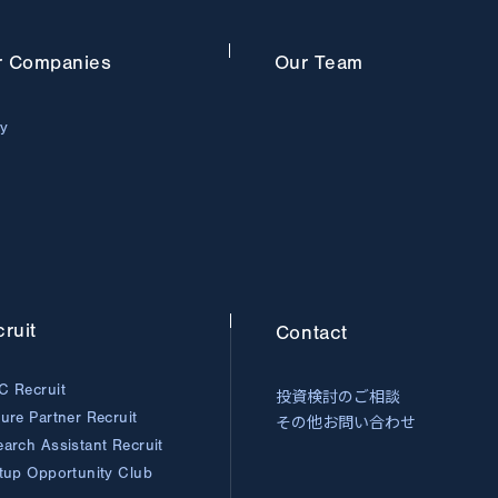
r
Companies
Our
Team
ry
ruit
Contact
C Recruit
投資検討のご相談
ture Partner
Recruit
その他お問い合わせ
earch Assistant
Recruit
rtup Opportunity
Club