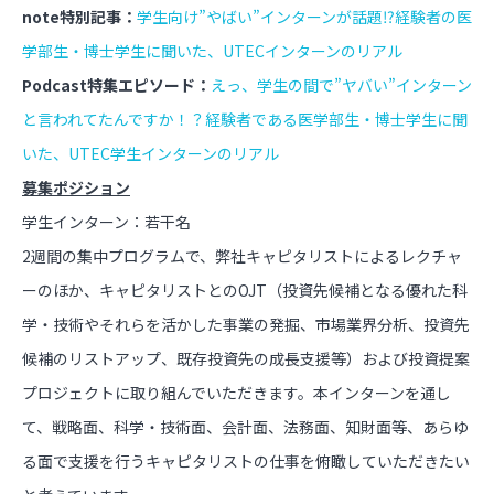
note特別記事：
学生向け”やばい”インターンが話題⁉経験者の医
学部生・博士学生に聞いた、UTECインターンのリアル
Podcast特集エピソード：
えっ、学生の間で”ヤバい”インターン
と言われてたんですか！？経験者である医学部生・博士学生に聞
いた、UTEC学生インターンのリアル
募集ポジション
学生インターン：若干名
2週間の集中プログラムで、弊社キャピタリストによるレクチャ
ーのほか、キャピタリストとのOJT（投資先候補となる優れた科
学・技術やそれらを活かした事業の発掘、市場業界分析、投資先
候補のリストアップ、既存投資先の成長支援等）および投資提案
プロジェクトに取り組んでいただきます。本インターンを通し
て、戦略面、科学・技術面、会計面、法務面、知財面等、あらゆ
る面で支援を行うキャピタリストの仕事を俯瞰していただきたい