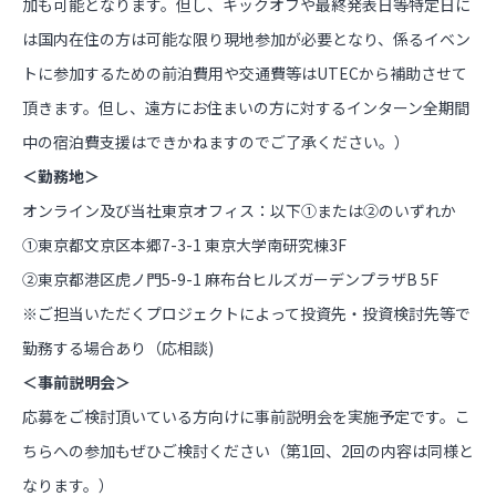
加も可能となります。但し、キックオフや最終発表日等特定日に
は国内在住の方は可能な限り現地参加が必要となり、係るイベン
トに参加するための前泊費用や交通費等はUTECから補助させて
頂きます。但し、遠方にお住まいの方に対するインターン全期間
中の宿泊費支援はできかねますのでご了承ください。）
＜勤務地＞
オンライン及び当社東京オフィス：以下①または②のいずれか
①東京都文京区本郷7-3-1 東京大学南研究棟3F
②東京都港区虎ノ門5-9-1 麻布台ヒルズガーデンプラザB 5F
※ご担当いただくプロジェクトによって投資先・投資検討先等で
勤務する場合あり（応相談)
＜事前説明会＞
応募をご検討頂いている方向けに事前説明会を実施予定です。こ
ちらへの参加もぜひご検討ください（第1回、2回の内容は同様と
なります。）