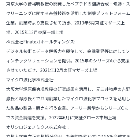
東京大学の菅裕明教授の開発したペプチドの翻訳合成・修飾・ス
クリーニングに関する基盤技術を活用した創薬プラットフォーム
企業。創業時より支援させて頂き、2013年6月東証マザーズ上
場、2015年12月東証一部上場
株式会社Finatextホールディングス:
デジタル技術とデータ解析力を駆使して、金融業界等に対してフ
ィンテックソリューションを提供。2015年のシリーズAから支援
させていただき、2021年12月東証マザーズ上場
マイクロ波化学株式会社:
大阪大学塚原保徳准教授の研究成果を活用し、元三井物産の吉野
巌氏と塚原氏とで共同創業したマイクロ波化学プロセスを活用し
た製品の製造・販売を行う企業。アーリー段階からシリーズCま
での資金調達を支援。2022年6月に東証グロース市場上場
オリシロジェノミクス株式会社：
立教大学末次正幸教授が発明した細胞を使わずにDNAを合成する