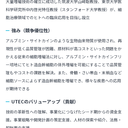
大量増幅技術の確立に成功した筑波大学山﨑聡教授、東京大学医
科学研究所中内啓光特任教授（スタンフォード大学教授）が、細
胞治療領域でのヒトへの臨床応用を目指し設立
強み（競争優位性）
アルブミン・サイトカインのような生物由来物質が使用され、再
現性が低く品質管理が困難、原材料が高コストといった問題をか
かえる従来の細胞増幅法に対し、アルブミン・サイトカインフリ
ー培地にてヒト造血幹細胞の体外増幅を可能にすることで品質管
理もやコストの課題を解決。また、骨髄・さい帯血・末梢血など
細胞ソースによらず造血幹細胞を増幅でき、様々な疾患への応用
が期待できる
UTECのバリューアップ（貢献）
技術の革新性への理解、事業化につなげたシード期からの資金支
援。事業戦略や開発計画の策定支援、人材の探索や紹介、法務・
知財面の支援