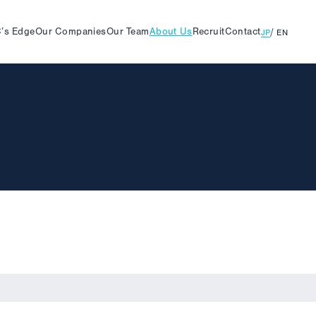
’s
Edge
Our
Companies
Our
Team
About
Us
Recruit
Contact
JP
EN