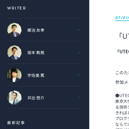
WRITER
07/01
郷治 友孝
「U
「UTE
坂本 教晃
このたび
宇佐美 篤
参加メ
●UTEC 
井出 啓介
東京大
る技術
きれば
プログ
ならで
最新記事