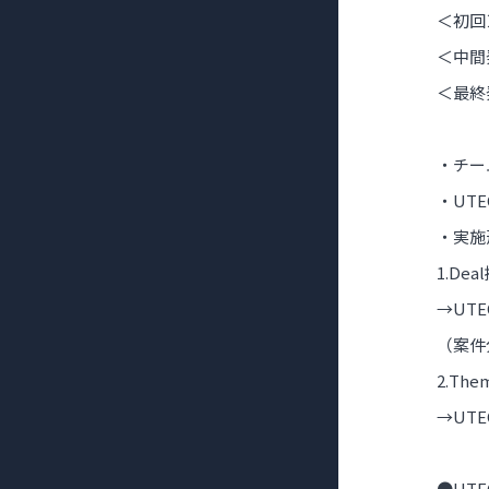
＜初回＞
＜中間発
＜最終発
・チー
・UT
・実施
1.De
→UT
（案件
2.Th
→UT
●UT