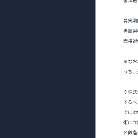
書類選
募集期間
書類選考
面接選考
※なお
うち、
※株式
するベ
でに3
術に立
ド段階