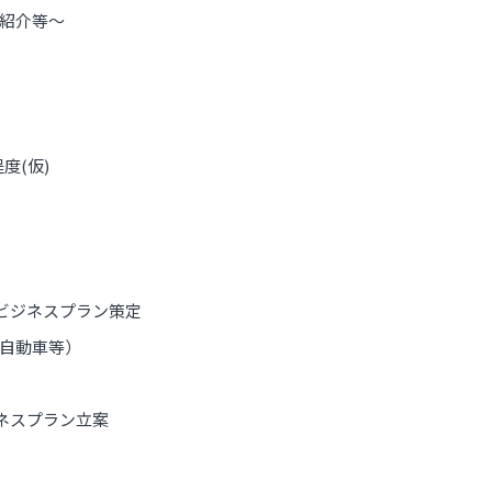
al紹介等～
度(仮)
ビジネスプラン策定
代自動車等）
ネスプラン立案