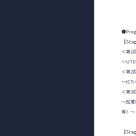
●Pro
【St
＜第1回
～UTE
＜第2回
～ICT
＜第3回
～起業
等）～
【St