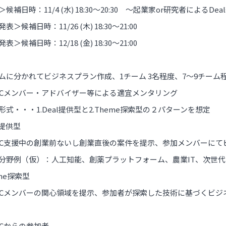
候補日時：11/4 (水) 18:30～20:30 ～起業家or研究者によるDe
表＞候補日時：11/26 (木) 18:30～21:00
表＞候補日時：12/18 (金) 18:30～21:00
ムに分かれてビジネスプラン作成、1チーム 3名程度、7～9チーム程
ECメンバー・アドバイザー等による適宜メンタリング
形式・・・1.Deal提供型と2.Theme探索型の２パターンを想定
al提供型
EC支援中の創業前ないし創業直後の案件を提示、参加メンバーにて
分野例（仮）：人工知能、創薬プラットフォーム、農業IT、次世
eme探索型
ECメンバーの関心領域を提示、参加者が探索した技術に基づくビジ
ECからの参加者