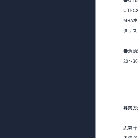
UTE
MBA
タリス
●活動
20～3
募集方
応募サ