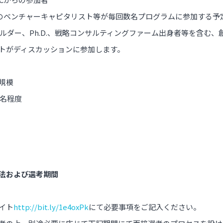
Cのベンチャーキャピタリスト等が毎回数名プログラムに参加する予
ホルダー、Ph.D.、戦略コンサルティングファーム出身者等を含む
トがディスカッションに参加します。
規模
0名程度
法および選考期間
イト
http://bit.ly/1e4oxPk
にて必要事項をご記入ください。