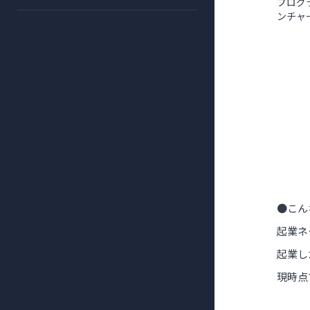
プログ
ンチャ
●こん
起業ネ
起業し
現時点