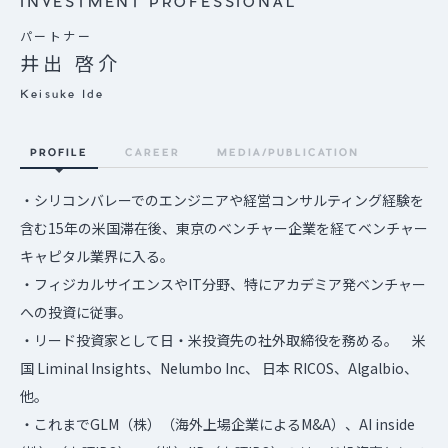
INVESTMENT PROFESSIONAL
パートナー
井出 啓介
Keisuke Ide
PROFILE
CAREER
MEDIA/PUBLICATION
・シリコンバレーでのエンジニアや経営コンサルティング経験を
含む15年の米国滞在後、東京のベンチャー企業を経てベンチャー
キャピタル業界に入る。
・フィジカルサイエンスやIT分野、特にアカデミア発ベンチャー
への投資に従事。
・リード投資家として日・米投資先の社外取締役を務める。 米
国 Liminal Insights、Nelumbo Inc、 日本 RICOS、Algalbio、
他。
・これまでGLM（株）（海外上場企業によるM&A）、AI inside