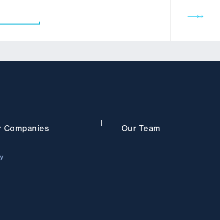
r
Companies
Our
Team
ry