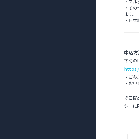
・フル
・その
ます。
・日本
申込方
下記の
https
・ご参
・お申
※ご提
シーに