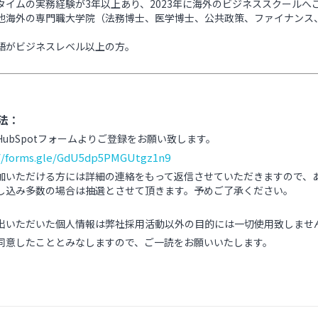
タイムの実務経験が3年以上あり、2023年に海外のビジネススクール
他海外の専門職大学院（法務博士、医学博士、公共政策、ファイナンス
語がビジネスレベル以上の方。
法：
HubSpotフォームよりご登録をお願い致します。
://forms.gle/GdU5dp5PMGUtgz1n9
加いただける方には詳細の連絡をもって返信させていただきますので、
し込み多数の場合は抽選とさせて頂きます。予めご了承ください。
出いただいた個人情報は弊社採用活動以外の目的には一切使用致しませ
同意したこととみなしますので、ご一読をお願いいたします。