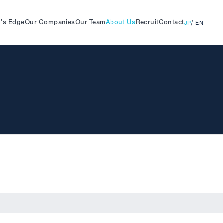
’s
Edge
Our
Companies
Our
Team
About
Us
Recruit
Contact
JP
EN