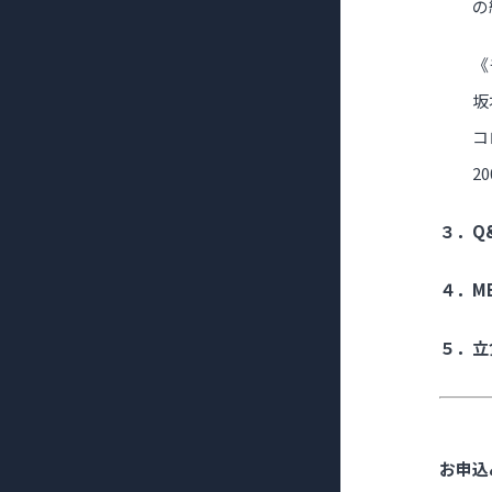
の
《
坂
コ
2
３．Q
４．M
５．立
お申込