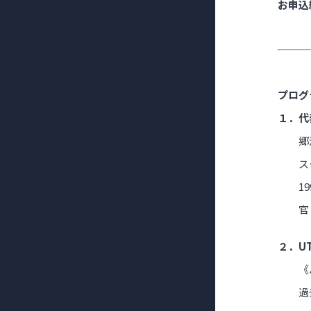
お申込
プログ
１．代
郷
ス
1
官
２．U
《
過