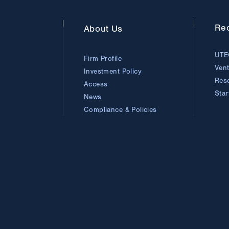
Rec
About
Us
UTE
Firm Profile
Ven
Investment Policy
Res
Access
Sta
News
Compliance & Policies