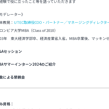
経験で役に立ったこと等を語っていただきます
モデレーター》
本教晃：
UTEC取締役COO・パートナー／マネージングディレクタ
ロンビア大学MBA（Class of 2010）
003年 東大経済学部卒、経済産業省入省。MBA卒業後、マッキンゼー
&Aセッション
BAサマーインターン2024のご紹介
食による懇親会
み資格：