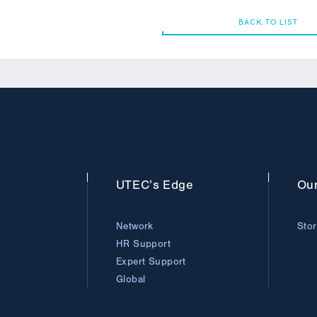
BACK TO LIST
BACK TO LIST
UTEC’s
Edge
Ou
Network
Sto
HR Support
Expert Support
Global