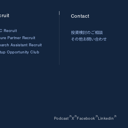
ruit
Contact
C Recruit
投資検討のご相談
ture Partner
Recruit
その他お問い合わせ
earch Assistant
Recruit
rtup Opportunity
Club
Podcast
X
Facebook
Linkedin