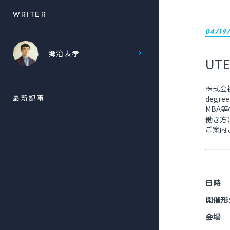
WRITER
04/19
郷治 友孝
UT
株式会社
deg
最新記事
MBA
働き方
ご案内
日時 
開催形
会場