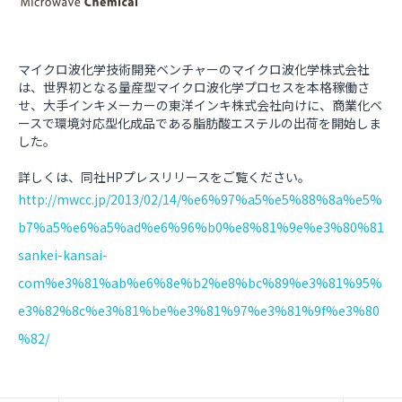
マイクロ波化学技術開発ベンチャーのマイクロ波化学株式会社
は、世界初となる量産型マイクロ波化学プロセスを本格稼働さ
せ、大手インキメーカーの東洋インキ株式会社向けに、商業化ベ
ースで環境対応型化成品である脂肪酸エステルの出荷を開始しま
した。
詳しくは、同社HPプレスリリースをご覧ください。
http://mwcc.jp/2013/02/14/%e6%97%a5%e5%88%8a%e5%
b7%a5%e6%a5%ad%e6%96%b0%e8%81%9e%e3%80%81
sankei-kansai-
com%e3%81%ab%e6%8e%b2%e8%bc%89%e3%81%95%
e3%82%8c%e3%81%be%e3%81%97%e3%81%9f%e3%80
%82/