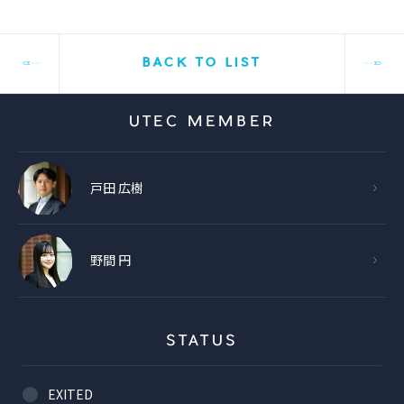
BACK TO LIST
UTEC MEMBER
戸田 広樹
野間 円
STATUS
EXITED