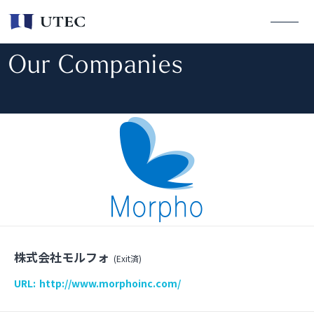
Our Companies
株式会社モルフォ
(Exit済)
URL:
http://www.morphoinc.com/