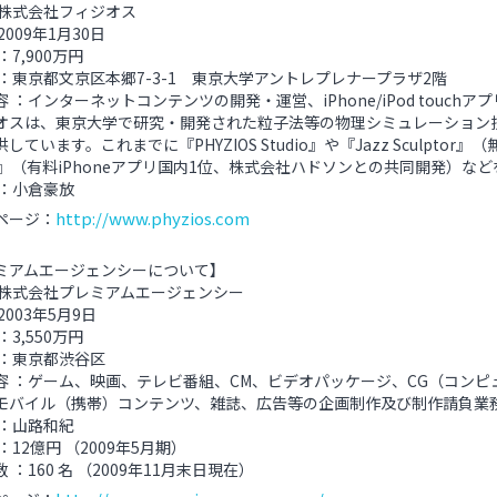
：株式会社フィジオス
2009年1月30日
：7,900万円
 ：東京都文京区本郷7-3-1 東京大学アントレプレナープラザ2階
 ：インターネットコンテンツの開発・運営、iPhone/iPod touch
オスは、東京大学で研究・開発された粒子法等の物理シミュレーション
しています。これまでに『PHYZIOS Studio』や『Jazz Sculptor
est』（有料iPhoneアプリ国内1位、株式会社ハドソンとの共同開発）な
 ：小倉豪放
http://www.phyzios.com
ページ：
ミアムエージェンシーについて】
：株式会社プレミアムエージェンシー
2003年5月9日
：3,550万円
 ：東京都渋谷区
容 ：ゲーム、映画、テレビ番組、CM、ビデオパッケージ、CG（コンピュ
、モバイル（携帯）コンテンツ、雑誌、広告等の企画制作及び制作請負業
 ：山路和紀
：12億円 （2009年5月期）
 ：160 名 （2009年11月末日現在）