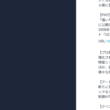
ジア20
ル版に
【PHYZ
「描い
に公開
2008
ト「OE
h
URL:
【プロ
強化さ
物理シ
ほか、
様々な
【アー
新たに
ックな
制御が
【クリ