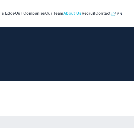
’s
Edge
Our
Companies
Our
Team
About
Us
Recruit
Contact
JP
EN