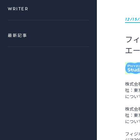
WRITER
12/15
フィ
最新記事
エー
株式会
社：東
につい
株式会
社：東
につい
フィジ