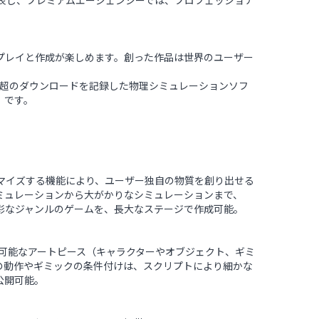
ナル版を発表し、プレミアムエージェンシーでは、プロフェッショナ
プレイと作成が楽しめます。創った作品は世界のユーザー
し、国内外で8万超のダウンロードを記録した物理シミュレーションソフ
o」です。
マイズする機能により、ユーザー独自の物質を創り出せる
ミュレーションから大がかりなシミュレーションまで、
彩なジャンルのゲームを、長大なステージで作成可能。
で使用可能なアートピース（キャラクターやオブジェクト、ギミ
の動作やギミックの条件付けは、スクリプトにより細かな
公開可能。