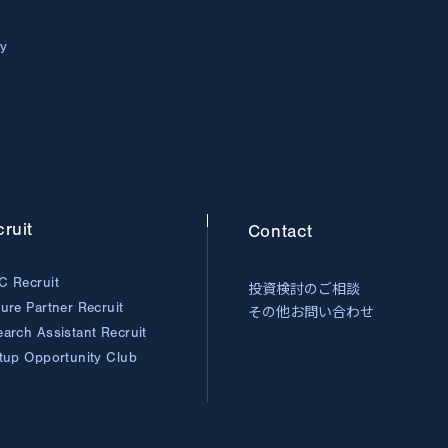
ry
ruit
Contact
C Recruit
投資検討のご相談
ture Partner
Recruit
その他お問い合わせ
earch Assistant
Recruit
rtup Opportunity
Club