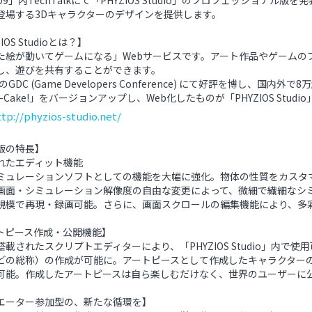
09」内TechTalkにて「PHYZIOS Studio」のプロフェッショ
登場する3Dキャラクターのデザインを提供します。
IOS Studioとは？】
た絵が動いてゲームになる」Webサービスです。アート作品やゲームの
し、遊びを共有することができます。
年のGDC (Game Developers Conference) にて好評を博
-Cake!」をバージョンアップし、Web化したものが「PHYZIOS Studi
ttp://phyzios-studio.net/
版の特長】
れたエディット機能
ミュレーションソフトとしての機能を大幅に強化。物体の性質をカスタ
画面・シミュレーション解像度の自由な変更によって、微細で繊細なシ
規模で再現・録画可能。さらに、画面スクロールの編集機能により、多
トピース作成・公開機能】
搭載されたスクリプトエディターにより、「PHYZIOS Studio」内
どの総称）の作成が可能に。アートピースとして作成したキャラクター
可能。作成したアートピースは自ら楽しむだけなく、世界のユーザーに
エーター参加型の、新たな循環を】