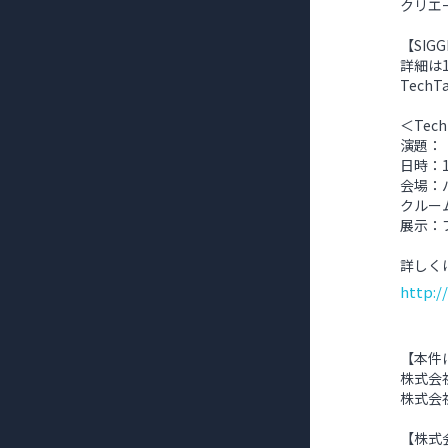
クリエ
【SIG
詳細は1
Tec
＜Tec
演題：
日時：1
会場：
クルー
展示：
詳しく
http:/
【本件
株式会社
株式会社
【株式