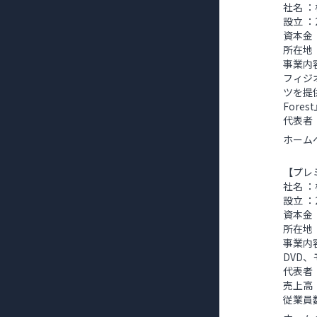
社名 
設立 ：
資本金 
所在地
事業内容
フィジ
ツを提供
For
代表者
ホーム
【プレ
社名 
設立 ：
資本金 
所在地
事業内
DVD
代表者
売上高 
従業員数