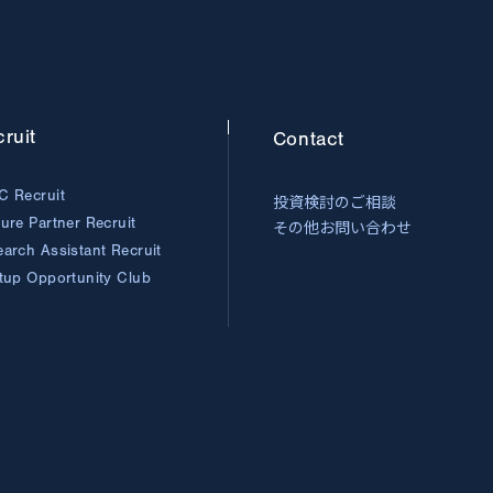
ruit
Contact
C Recruit
投資検討のご相談
ture Partner
Recruit
その他お問い合わせ
earch Assistant
Recruit
rtup Opportunity
Club