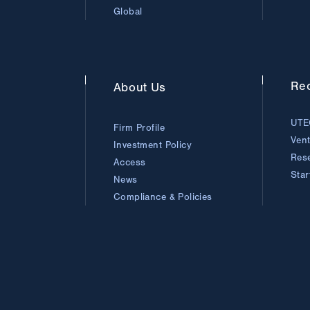
Global
Rec
About
Us
UTE
Firm Profile
Ven
Investment Policy
Res
Access
Sta
News
Compliance & Policies