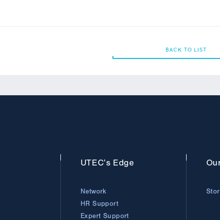
BACK TO LIST
BACK TO LIST
UTEC’s
Edge
Ou
Network
Sto
HR Support
Expert Support