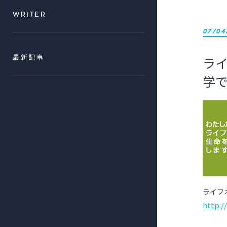
WRITER
07/04
ラ
最新記事
学で
ライフ
http:/