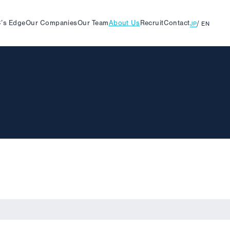
’s
Edge
Our
Companies
Our
Team
About
Us
Recruit
Contact
JP
EN